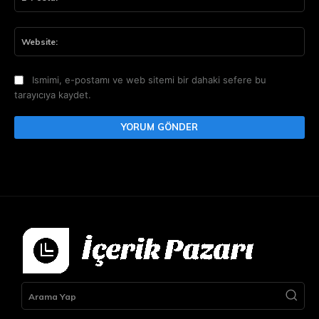
Pos
Web
Ismimi, e-postamı ve web sitemi bir dahaki sefere bu
tarayıcıya kaydet.
Arama Yap