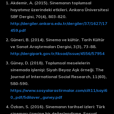
Akdemir, A. (2015). Sinemanın toplumsal
hayatımız üzerindeki etkileri. Ankara Üniversitesi
SBF Dergisi, 70(4), 803-820.
http://dergiler.ankara.edu.tr/dergiler/37/1627/17
459.pdf
Güneri, B. (2014). Sinema ve kültür. Tarih Kültür
ve Sanat Araştırmaları Dergisi, 3(3), 73-88.
http://dergipark.gov.tr/tksad/issue/4556/57954
Güney, D. (2018). Toplumsal meselelerin
sinemada işlenişi: Siyah Beyaz Aşk örneği. The
Journal of International Social Research, 11(60),
580-590.
https://www.sosyalarastirmalar.com/cilt11/sayi6
0_pdf/5dilaver_guney.pdf
Özkan, S. (2016). Sinemanın tarihsel izleri: Türk
sineması üzerine bir değerlendirme. Sosyal