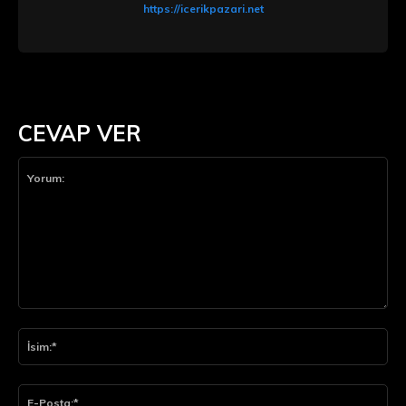
https://icerikpazari.net
CEVAP VER
Yorum:
İsi
E-