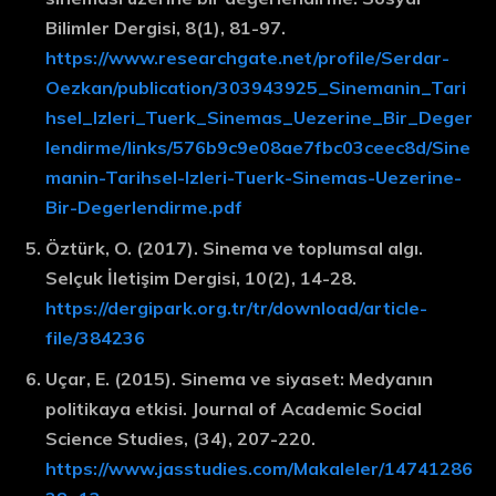
Bilimler Dergisi, 8(1), 81-97.
https://www.researchgate.net/profile/Serdar-
Oezkan/publication/303943925_Sinemanin_Tari
hsel_Izleri_Tuerk_Sinemas_Uezerine_Bir_Deger
lendirme/links/576b9c9e08ae7fbc03ceec8d/Sine
manin-Tarihsel-Izleri-Tuerk-Sinemas-Uezerine-
Bir-Degerlendirme.pdf
Öztürk, O. (2017). Sinema ve toplumsal algı.
Selçuk İletişim Dergisi, 10(2), 14-28.
https://dergipark.org.tr/tr/download/article-
file/384236
Uçar, E. (2015). Sinema ve siyaset: Medyanın
politikaya etkisi. Journal of Academic Social
Science Studies, (34), 207-220.
https://www.jasstudies.com/Makaleler/14741286