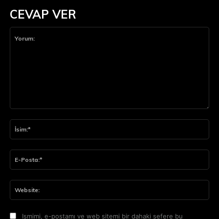
CEVAP VER
Yorum:
İsi
E-
Pos
Web
Ismimi, e-postamı ve web sitemi bir dahaki sefere bu