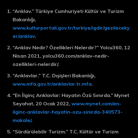
“Anklav.” Türkiye Cumhuriyeti Kültür ve Turizm
Bakanlığı,
www.kulturportali.gov.tr/turkiye/igdir/gezileceky
er/anklav
.
“Anklav Nedir? Özellikleri Nelerdir?” Yolcu360, 12
Nisan 2021, yolcu360.com/anklav-nedir-
ozellikleri-nelerdir/.
“Anklavlar.” T.C. Dışişleri Bakanlığı,
www.mfa.gov.tr/anklavlar.tr.mfa
.
“En İlginç Anklavlar: Hayatın Özü Sınırda.” Mynet
Seyahat, 20 Ocak 2022,
www.mynet.com/en-
ilginc-anklavlar-hayatin-ozu-sinirda-340573-
makale/
.
“Sürdürülebilir Turizm.” T.C. Kültür ve Turizm