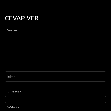
CEVAP VER
Yorum:
İsi
E-
Pos
Web