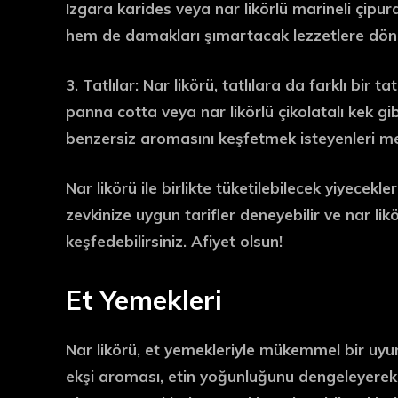
Izgara karides veya nar likörlü marineli çipura 
hem de damakları şımartacak lezzetlere dönü
3. Tatlılar:
Nar likörü, tatlılara da farklı bir ta
panna cotta veya nar likörlü çikolatalı kek gibi
benzersiz aromasını keşfetmek isteyenleri m
Nar likörü ile birlikte tüketilebilecek yiyecekle
zevkinize uygun tarifler deneyebilir ve nar likö
keşfedebilirsiniz. Afiyet olsun!
Et Yemekleri
Nar likörü, et yemekleriyle mükemmel bir uyum
ekşi aroması, etin yoğunluğunu dengeleyerek ne