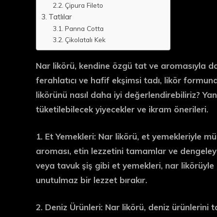
Çipura Fileto
Tatlılar
Panna Cotta
Çikolatalı Kek
Nar likörü, kendine özgü tat ve aromasıyla da
ferahlatıcı ve hafif ekşimsi tadı, likör formund
likörünü nasıl daha iyi değerlendirebiliriz? Yanı
tüketilebilecek yiyecekler ve ikram önerileri.
1. Et Yemekleri:
Nar likörü, et yemekleriyle mü
aroması, etin lezzetini tamamlar ve dengeleyi
veya tavuk şiş gibi et yemekleri, nar likörüyl
unutulmaz bir lezzet bırakır.
2. Deniz Ürünleri:
Nar likörü, deniz ürünlerini 