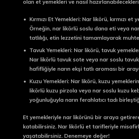
olan et yemekleri ve nasıl hazırlanabilecekleri
Kırmızı Et Yemekleri:
Nar likörü, kırmızı et y
Örneğin, nar likörlü soslu dana eti veya nar l
tatlılığı, etin lezzetini tamamlayarak muh
Tavuk Yemekleri:
Nar likörü, tavuk yemekleri
Nar likörlü tavuk sote veya nar soslu tavuk 
hafifliğiyle narın ekşi tatlı aroması bir ar
Kuzu Yemekleri:
Nar likörü, kuzu yemeklerine
likörlü kuzu pirzola veya nar soslu kuzu keb
yoğunluğuyla narın ferahlatıcı tadı birleşt
Et yemekleriyle nar likörünü bir araya getirerek
katabilirsiniz. Nar likörlü et tarifleriyle misa
yaşatabilirsiniz. Denemeye değer!