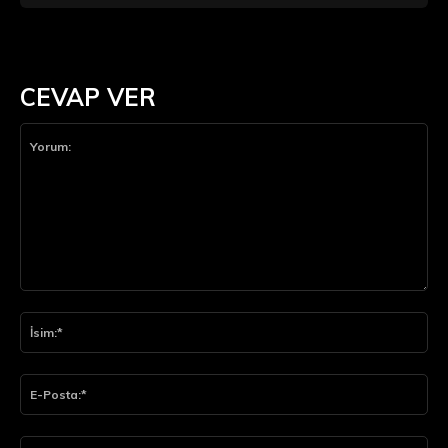
CEVAP VER
Yorum:
İsi
E-
Pos
Web