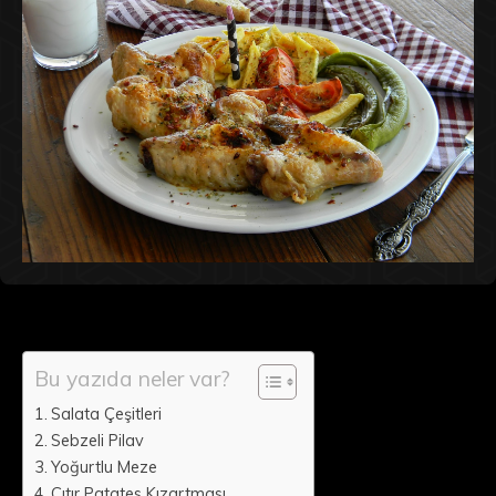
Bu yazıda neler var?
Salata Çeşitleri
Sebzeli Pilav
Yoğurtlu Meze
Çıtır Patates Kızartması