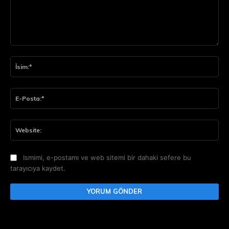
Yorum:
İsi
E-
Pos
Web
Ismimi, e-postamı ve web sitemi bir dahaki sefere bu
tarayıcıya kaydet.