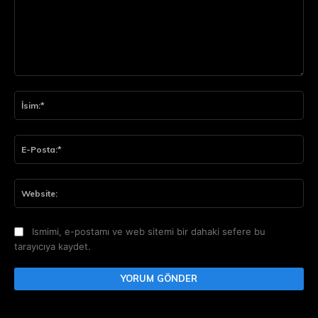
Yorum:
İsi
E-
Pos
Web
Ismimi, e-postamı ve web sitemi bir dahaki sefere bu
tarayıcıya kaydet.