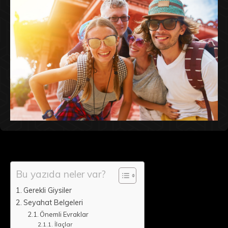
Bu yazıda neler var?
Gerekli Giysiler
Seyahat Belgeleri
Önemli Evraklar
İlaçlar