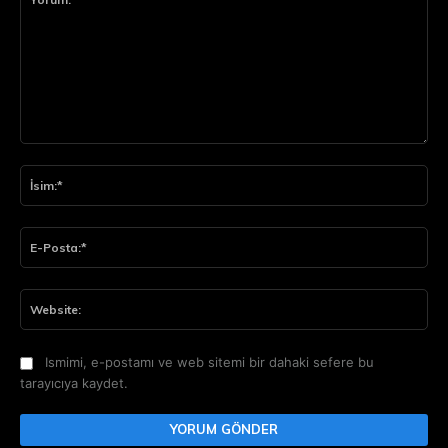
Yorum:
İsi
E-
Pos
Web
Ismimi, e-postamı ve web sitemi bir dahaki sefere bu
tarayıcıya kaydet.