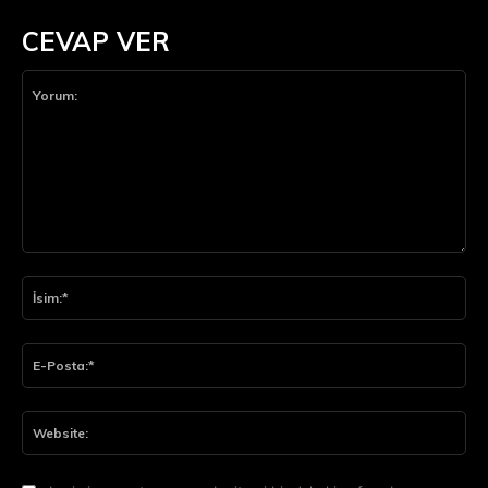
CEVAP VER
Yorum:
İsi
E-
Pos
Web