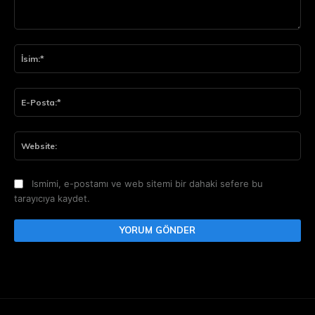
Yorum:
İsi
E-
Pos
Web
Ismimi, e-postamı ve web sitemi bir dahaki sefere bu
tarayıcıya kaydet.