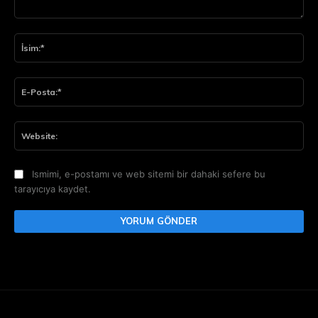
Yorum:
İsi
E-
Pos
Web
Ismimi, e-postamı ve web sitemi bir dahaki sefere bu
tarayıcıya kaydet.