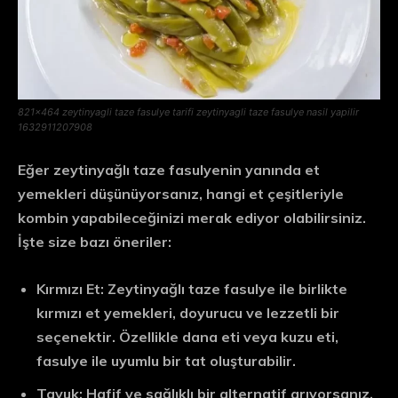
821×464 zeytinyagli taze fasulye tarifi zeytinyagli taze fasulye nasil yapilir
1632911207908
Eğer zeytinyağlı taze fasulyenin yanında et
yemekleri düşünüyorsanız, hangi et çeşitleriyle
kombin yapabileceğinizi merak ediyor olabilirsiniz.
İşte size bazı öneriler:
Kırmızı Et:
Zeytinyağlı taze fasulye ile birlikte
kırmızı et yemekleri, doyurucu ve lezzetli bir
seçenektir. Özellikle dana eti veya kuzu eti,
fasulye ile uyumlu bir tat oluşturabilir.
Tavuk:
Hafif ve sağlıklı bir alternatif arıyorsanız,