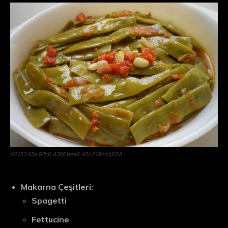
d215243a 97c6 43f4 bee8 d2c218cd4634
Makarna Çeşitleri:
Spagetti
Fettucine