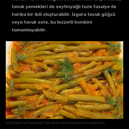
tavuk yemekleri de zeytinyağlı taze fasulye ile
harika bir ikili oluşturabilir. Izgara tavuk göğsü
veya tavuk sote, bu lezzetli kombini
tamamlayabilir.
101703931 187743249187794 4547126257466564010 n 800×530