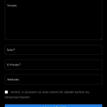
Yorum:
İsi
E-
Pos
Web
Ismimi, e-postamı ve web sitemi bir dahaki sefere bu
tarayıcıya kaydet.