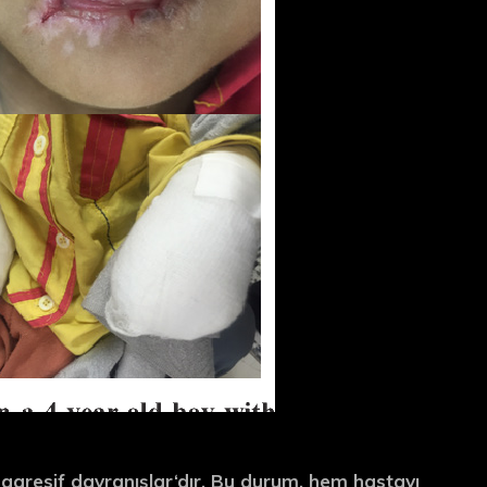
e
agresif davranışlar
‘dır. Bu durum, hem hastayı