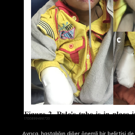
1700899486735
Ayrıca, hastalığın diğer önemli bir belirtisi d