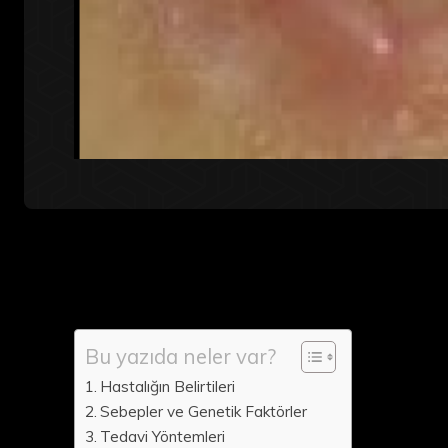
Bu yazıda neler var?
Hastalığın Belirtileri
Sebepler ve Genetik Faktörler
Tedavi Yöntemleri