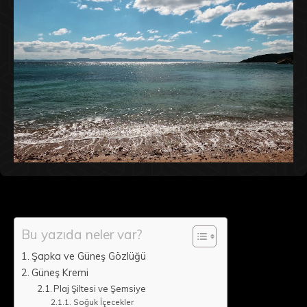
Bu yazıda neler var?
Şapka ve Güneş Gözlüğü
Güneş Kremi
Plaj Şiltesi ve Şemsiye
Soğuk İçecekler