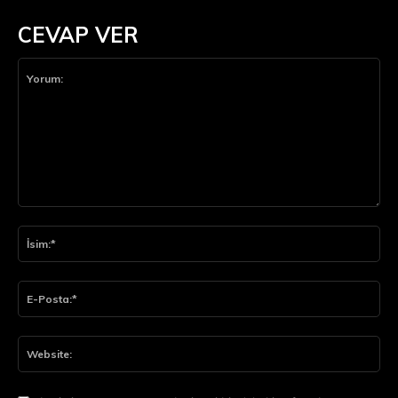
CEVAP VER
Yorum:
İsi
E-
Pos
Web