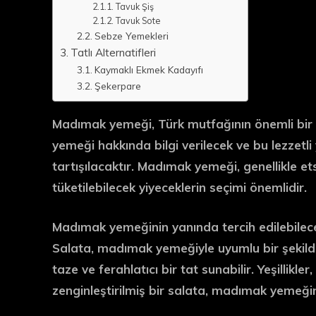
Tavuk Şiş
Tavuk Sote
Sebze Yemekleri
Tatlı Alternatifleri
Kaymaklı Ekmek Kadayıfı
Şekerpare
Madımak yemeği, Türk mutfağının önemli bir l
yemeği hakkında bilgi verilecek ve bu lezzetli
tartışılacaktır. Madımak yemeği, genellikle et
tüketilebilecek yiyeceklerin seçimi önemlidir.
Madımak yemeğinin yanında tercih edilebilecek i
Salata, madımak yemeğiyle uyumlu bir şekilde 
taze ve ferahlatıcı bir tat sunabilir. Yeşillikl
zenginleştirilmiş bir salata, madımak yemeğin