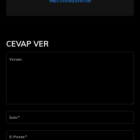
https://icerikpazari.net
CEVAP VER
Yorum:
İsi
E-
Pos