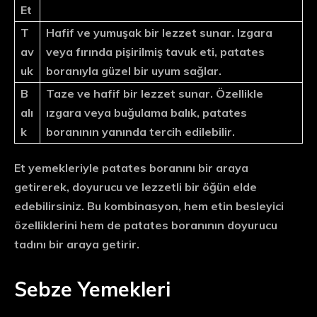
Et
T
Hafif ve yumuşak bir lezzet sunar. Izgara
av
veya fırında pişirilmiş tavuk eti, patates
uk
boranıyla güzel bir uyum sağlar.
B
Taze ve hafif bir lezzet sunar. Özellikle
alı
ızgara veya buğulama balık, patates
k
boranının yanında tercih edilebilir.
Et yemekleriyle patates boranını bir araya
getirerek, doyurucu ve lezzetli bir öğün elde
edebilirsiniz. Bu kombinasyon, hem etin besleyici
özelliklerini hem de patates boranının doyurucu
tadını bir araya getirir.
Sebze Yemekleri