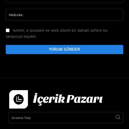
Web
Ismimi, e-postamı ve web sitemi bir dahaki sefere bu
tarayıcıya kaydet.
Arama Yap