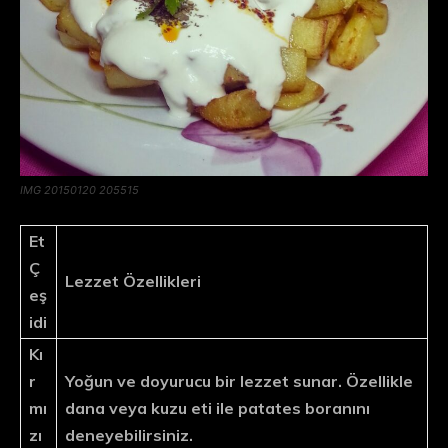
IMG 20150120 205515
Et
Ç
Lezzet Özellikleri
eş
idi
Kı
r
Yoğun ve doyurucu bir lezzet sunar. Özellikle
mı
dana veya kuzu eti ile patates boranını
zı
deneyebilirsiniz.