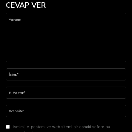
CEVAP VER
Yorum:
İsi
E-
Pos
Web
Ismimi, e-postamı ve web sitemi bir dahaki sefere bu