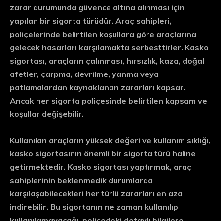
zarar durumunda güvence altına alınması için
yapılan bir sigorta türüdür. Araç sahipleri,
poliçelerinde belirtilen koşullara göre araçlarına
gelecek hasarları karşılamakta serbesttirler. Kasko
sigortası, araçların çalınması, hırsızlık, kaza, doğal
afetler, çarpma, devrilme, yanma veya
patlamalardan kaynaklanan zararları kapsar.
Ancak her sigorta poliçesinde belirtilen kapsam ve
koşullar değişebilir.
Kullanılan araçların yüksek değeri ve kullanım sıklığı,
kasko sigortasının önemli bir sigorta türü haline
getirmektedir. Kasko sigortası yaptırmak, araç
sahiplerinin beklenmedik durumlarda
karşılaşabilecekleri her türlü zararları en aza
indirebilir. Bu sigortanın ne zaman kullanılıp
kullanılamayacağı, poliçedeki detaylı bilgilere