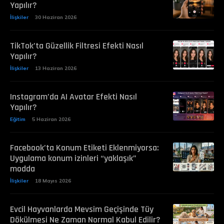
Yapılır?
İlişkiler
30 Haziran 2026
TikTok’ta Güzellik Filtresi Efekti Nasıl
Yapılır?
İlişkiler
13 Haziran 2026
Instagram’da AI Avatar Efekti Nasıl
Yapılır?
Eğitim
5 Haziran 2026
Facebook’ta Konum Etiketi Eklenmiyorsa:
Uygulama konum izinleri “yaklaşık”
modda
İlişkiler
18 Mayıs 2026
Evcil Hayvanlarda Mevsim Geçişinde Tüy
Dökülmesi Ne Zaman Normal Kabul Edilir?