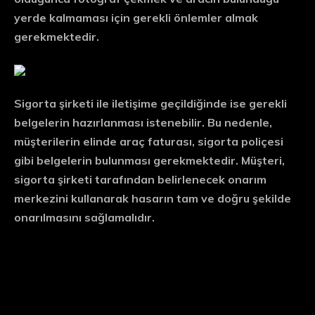
yerde kalmaması için gerekli önlemler almak
gerekmektedir.
Sigorta şirketi ile iletişime geçildiğinde ise gerekli
belgelerin hazırlanması istenebilir. Bu nedenle,
müşterilerin elinde araç faturası, sigorta poliçesi
gibi belgelerin bulunması gerekmektedir. Müşteri,
sigorta şirketi tarafından belirlenecek onarım
merkezini kullanarak hasarın tam ve doğru şekilde
onarılmasını sağlamalıdır.