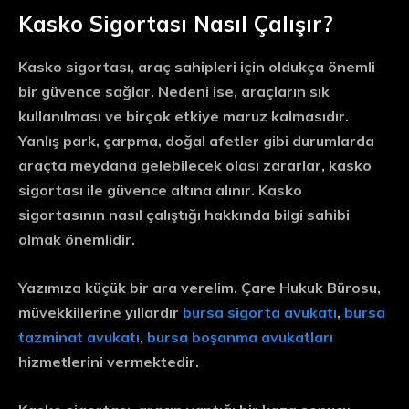
Kasko Sigortası Nasıl Çalışır?
Kasko sigortası, araç sahipleri için oldukça önemli
bir güvence sağlar. Nedeni ise, araçların sık
kullanılması ve birçok etkiye maruz kalmasıdır.
Yanlış park, çarpma, doğal afetler gibi durumlarda
araçta meydana gelebilecek olası zararlar, kasko
sigortası ile güvence altına alınır. Kasko
sigortasının nasıl çalıştığı hakkında bilgi sahibi
olmak önemlidir.
Yazımıza küçük bir ara verelim. Çare Hukuk Bürosu,
müvekkillerine yıllardır
bursa sigorta avukatı
,
bursa
tazminat avukatı
,
bursa boşanma avukatları
hizmetlerini vermektedir.