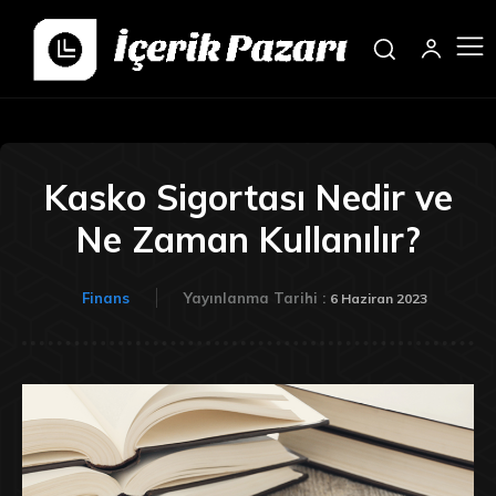
Kasko Sigortası Nedir ve
Ne Zaman Kullanılır?
Finans
Yayınlanma Tarihi :
6 Haziran 2023