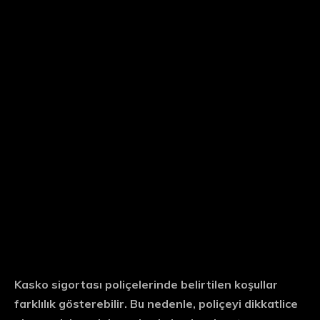
Kasko sigortası poliçelerinde belirtilen koşullar
farklılık gösterebilir. Bu nedenle, poliçeyi dikkatlice