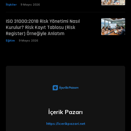
İlişkiler
9 Mayıs 2026
ISO 31000:2018 Risk Yönetimi Nasıl
Kurulur? Risk Kayıt Tablosu (Risk
Register) Örneğiyle Anlatım
Eğitim
9 Mayıs 2026
İçerik Pazarı
https://icerikpazari.net