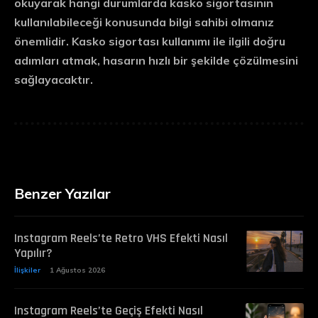
okuyarak hangi durumlarda kasko sigortasının
kullanılabileceği konusunda bilgi sahibi olmanız
önemlidir. Kasko sigortası kullanımı ile ilgili doğru
adımları atmak, hasarın hızlı bir şekilde çözülmesini
sağlayacaktır.
Benzer Yazılar
Instagram Reels’te Retro VHS Efekti Nasıl
Yapılır?
İlişkiler
1 Ağustos 2026
Instagram Reels’te Geçiş Efekti Nasıl