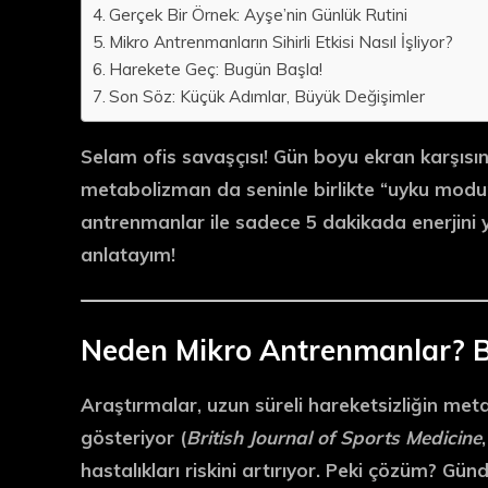
Gerçek Bir Örnek: Ayşe’nin Günlük Rutini
Mikro Antrenmanların Sihirli Etkisi Nasıl İşliyor?
Harekete Geç: Bugün Başla!
Son Söz: Küçük Adımlar, Büyük Değişimler
Selam ofis savaşçısı! Gün boyu ekran karşısı
metabolizman da seninle birlikte “uyku modun
antrenmanlar
ile sadece
5 dakikada
enerjini 
anlatayım!
Neden Mikro Antrenmanlar? B
Araştırmalar, uzun süreli hareketsizliğin
meta
gösteriyor (
British Journal of Sports Medicine
hastalıkları riskini artırıyor. Peki çözüm?
Günd