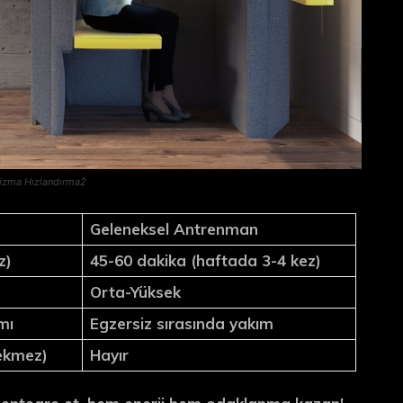
lizma Hızlandırma2
Geleneksel Antrenman
z)
45-60 dakika (haftada 3-4 kez)
Orta-Yüksek
mı
Egzersiz sırasında yakım
rekmez)
Hayır