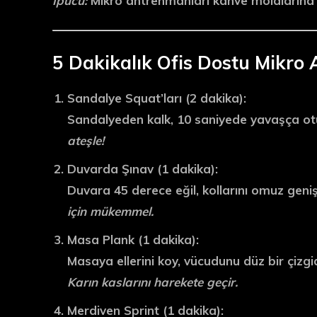
İpucu:
Mikro antrenmanları
kahve molalarına
5 Dakikalık Ofis Dostu Mikro
Sandalye Squat’ları
(2 dakika):
Sandalyeden kalk, 10 saniyede yavaşça otu
ateşle!
Duvarda Şınav
(1 dakika):
Duvara 45 derece eğil, kollarını omuz geniş
için mükemmel.
Masa Plank
(1 dakika):
Masaya ellerini koy, vücudunu düz bir çizgid
Karın kaslarını harekete geçir.
Merdiven Sprint
(1 dakika):