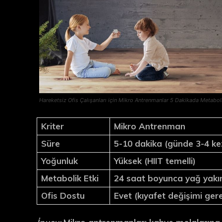
Hareketsiz Ofis Çalışanları için Mikro Antrenmanlar 5 Dakikada Metabo
Kriter
Mikro Antrenman
Süre
5-10 dakika (günde 3-4 ke
Yoğunluk
Yüksek (HIIT temelli)
Metabolik Etki
24 saat boyunca yağ yakı
Ofis Dostu
Evet (kıyafet değişimi ge