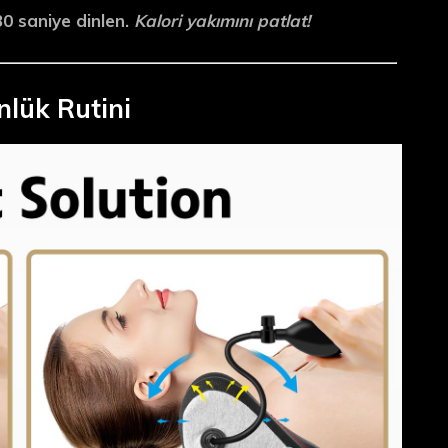
 30 saniye dinlen.
Kalori yakımını patlat!
nlük Rutini