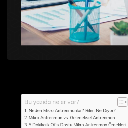
Bu yazıda neler var?
Neden Mikro Antrenmanlar? Bilim Ne Diyor?
Mikro Antrenman vs. Geleneksel Antrenman
5 Dakikalık Ofis Dostu Mikro Antrenman Örnekleri