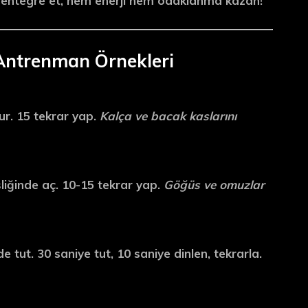
entegre et, hem enerji hem odaklanma kazan!
 Antrenman Örnekleri
r. 15 tekrar yap.
Kalça ve bacak kaslarını
liğinde aç. 10-15 tekrar yap.
Göğüs ve omuzlar
e tut. 30 saniye tut, 10 saniye dinlen, tekrarla.