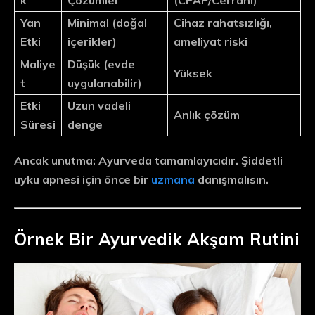
k
Çözümler
(CPAP/Cerrahi)
Yan
Minimal (doğal
Cihaz rahatsızlığı,
Etki
içerikler)
ameliyat riski
Maliye
Düşük (evde
Yüksek
t
uygulanabilir)
Etki
Uzun vadeli
Anlık çözüm
Süresi
denge
Ancak unutma:
Ayurveda tamamlayıcıdır.
Şiddetli
uyku apnesi için önce bir
uzmana
danışmalısın.
Örnek Bir Ayurvedik Akşam Rutini