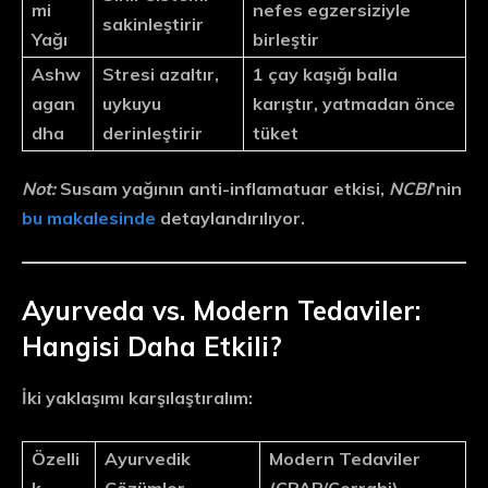
mi
nefes egzersiziyle
sakinleştirir
Yağı
birleştir
Ashw
Stresi azaltır,
1 çay kaşığı balla
agan
uykuyu
karıştır, yatmadan önce
dha
derinleştirir
tüket
Not:
Susam yağının anti-inflamatuar etkisi,
NCBI
’nin
bu makalesinde
detaylandırılıyor.
Ayurveda vs. Modern Tedaviler:
Hangisi Daha Etkili?
İki yaklaşımı karşılaştıralım:
Özelli
Ayurvedik
Modern Tedaviler