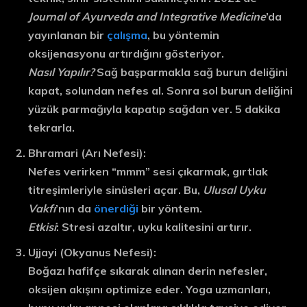
Journal of Ayurveda and Integrative Medicine
’da
yayınlanan bir
çalışma
, bu yöntemin
oksijenasyonu artırdığını gösteriyor.
Nasıl Yapılır?
Sağ başparmakla sağ burun deliğini
kapat, solundan nefes al. Sonra sol burun deliğini
yüzük parmağıyla kapatıp sağdan ver. 5 dakika
tekrarla.
Bhramari (Arı Nefesi)
:
Nefes verirken “mmm” sesi çıkarmak, gırtlak
titreşimleriyle sinüsleri açar. Bu,
Ulusal Uyku
Vakfı
’nın da
önerdiği
bir yöntem.
Etkisi
: Stresi azaltır, uyku kalitesini artırır.
Ujjayi (Okyanus Nefesi)
:
Boğazı hafifçe sıkarak alınan derin nefesler,
oksijen akışını optimize eder. Yoga uzmanları,