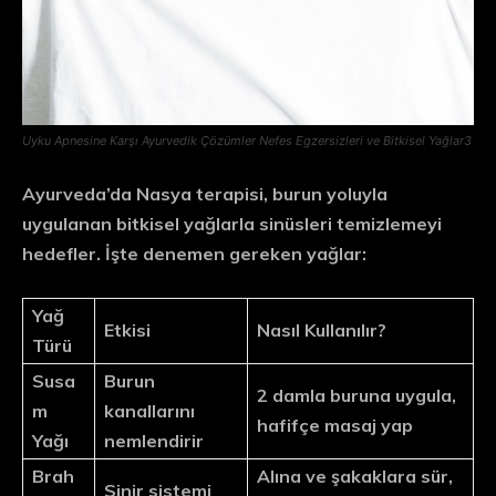
Uyku Apnesine Karşı Ayurvedik Çözümler Nefes Egzersizleri ve Bitkisel Yağlar3
Ayurveda’da
Nasya terapisi
, burun yoluyla
uygulanan bitkisel yağlarla sinüsleri temizlemeyi
hedefler. İşte denemen gereken yağlar:
Yağ
Etkisi
Nasıl Kullanılır?
Türü
Susa
Burun
2 damla buruna uygula,
m
kanallarını
hafifçe masaj yap
Yağı
nemlendirir
Brah
Alına ve şakaklara sür,
Sinir sistemi