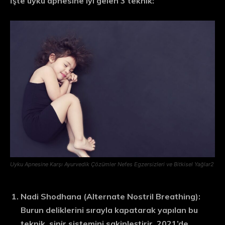
İşte uyku apnesine iyi gelen 3 teknik:
Uyku Apnesine Karşı Ayurvedik Çözümler Nefes Egzersizleri ve Bitkisel Yağlar2
Nadi Shodhana (Alternate Nostril Breathing)
:
Burun deliklerini sırayla kapatarak yapılan bu
teknik, sinir sistemini sakinleştirir. 2021’de