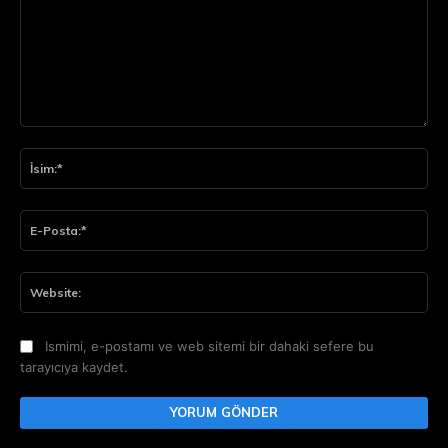
Yorum:
İsi
E-
Pos
Web
Ismimi, e-postamı ve web sitemi bir dahaki sefere bu
tarayıcıya kaydet.