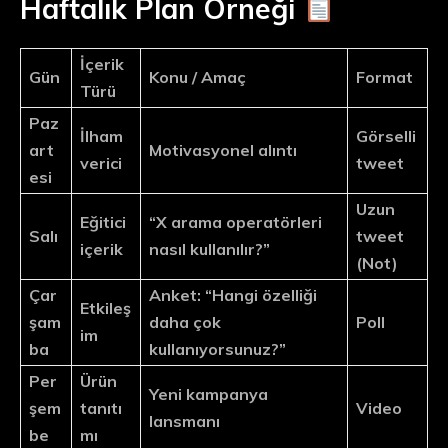
Haftalık Plan Örneği
İçerik
Gün
Konu / Amaç
Format
Türü
Paz
İlham
Görselli
art
Motivasyonel alıntı
verici
tweet
esi
Uzun
Eğitici
“X arama operatörleri
Salı
tweet
içerik
nasıl kullanılır?”
(Not)
Çar
Anket: “Hangi özelliği
Etkileş
şam
daha çok
Poll
im
ba
kullanıyorsunuz?”
Per
Ürün
Yeni kampanya
şem
tanıtı
Video
lansmanı
be
mı