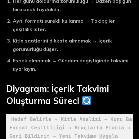
Her günü doldurma zorunluluğu
→ Bazen boş gün
bırakmak faydalıdır.
Aynı formatı sürekli kullanma
→ Takipçiler
çeşitlilik ister.
Kitle saatlerini dikkate almamak
→ İçerik
görünürlüğü düşer.
Esnek olmamak
→ Gündem değiştiğinde takvimi
uyarlayın.
Diyagram: İçerik Takvimi
Oluşturma Süreci
Hedef Belirle → Kitle Analizi → Konu Başl
Format Çeşitliliği → Araçlarla Planla → Ya