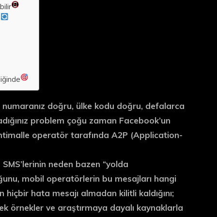
ilir
?
iğinde
on numaranız doğru, ülke kodu doğru, defalarca
şadığınız problem çoğu zaman Facebook’un
htimalle
operatör tarafında A2P (Application-
a SMS’lerinin neden bazen “yolda
nu, mobil operatörlerin bu mesajları hangi
n hiçbir hata mesajı almadan kilitli kaldığını;
ek örnekler ve araştırmaya dayalı kaynaklarla