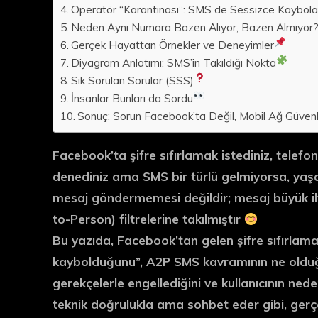
Operatör “Karantinası”: SMS de Sessizce Kaybolab
Neden Aynı Numara Bazen Alıyor, Bazen Almıyor
Gerçek Hayattan Örnekler ve Deneyimler
Diyagram Anlatımı: SMS’in Takıldığı Nokta
Sık Sorulan Sorular (SSS)
İnsanlar Bunları da Sordu
Sonuç: Sorun Facebook’ta Değil, Mobil Ağ Güvenl
Facebook’ta şifre sıfırlamak istediniz, telef
denediniz ama
SMS bir türlü gelmiyorsa
, ya
mesaj göndermemesi değildir; mesaj büyük i
to-Person) filtrelerine takılmıştır
Bu yazıda, Facebook’tan gelen şifre sıfırlam
kaybolduğunu”, A2P SMS kavramının ne olduğu
gerekçelerle engellediğini ve kullanıcının nede
teknik doğrulukla ama sohbet eder gibi, gerç