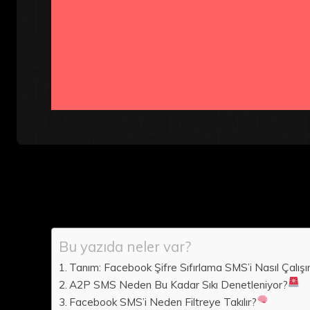
Bu yazıda neler var?
Tanım: Facebook Şifre Sıfırlama SMS’i Nasıl Çalışı
A2P SMS Neden Bu Kadar Sıkı Denetleniyor?
Facebook SMS’i Neden Filtreye Takılır?