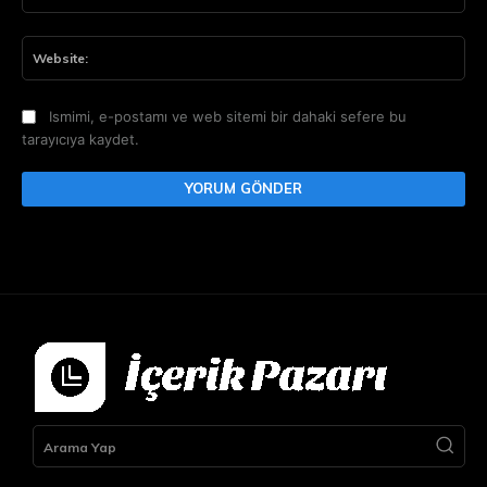
Pos
Web
Ismimi, e-postamı ve web sitemi bir dahaki sefere bu
tarayıcıya kaydet.
Arama Yap