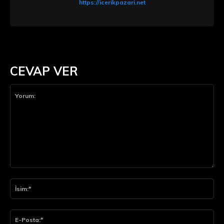
https://icerikpazari.net
CEVAP VER
Yorum:
İsi
E-