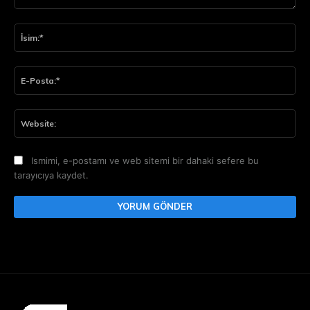
Yorum:
İsi
E-
Pos
Web
Ismimi, e-postamı ve web sitemi bir dahaki sefere bu
tarayıcıya kaydet.