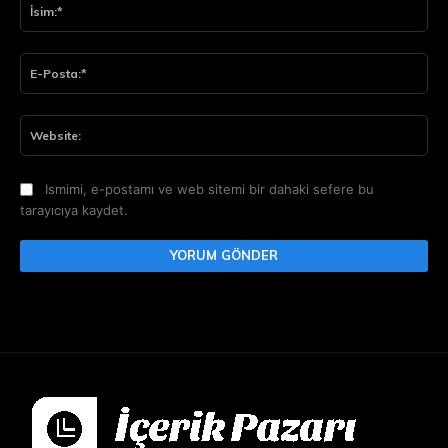
İsi
E-
Pos
Web
Ismimi, e-postamı ve web sitemi bir dahaki sefere bu
tarayıcıya kaydet.