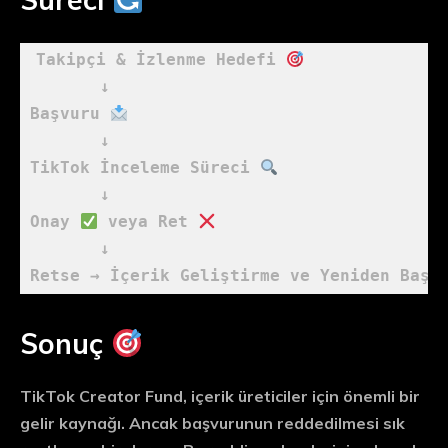
Takipçi & İzlenme Hedefi 
       ↓

Başvuru 
       ↓

TikTok İnceleme Süreci 
       ↓

Onay 
 veya Ret 
       ↓

Retse → İçerik Geliştirme ve Yeniden Başv
Sonuç
TikTok Creator Fund, içerik üreticiler için önemli bir
gelir kaynağı. Ancak başvurunun reddedilmesi sık